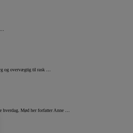
å …
yg og overvægtig til rask …
ille hverdag. Mød her forfatter Anne …