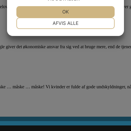
nteloven i skraldespanden og tag med Q på 7 dages anti-jante-kur. Hve
JA
NEJ
OK
JA
NEJ
NØDVENDIGE
PRÆFERENCER
AFVIS ALLE
JA
NEJ
JA
NEJ
MARKETING
STATISTIK
ogle giver det økonomiske ansvar fra sig ved at bruge mere, end de tjene
åske … måske … måske! Vi kvinder er fulde af gode undskyldninger, når