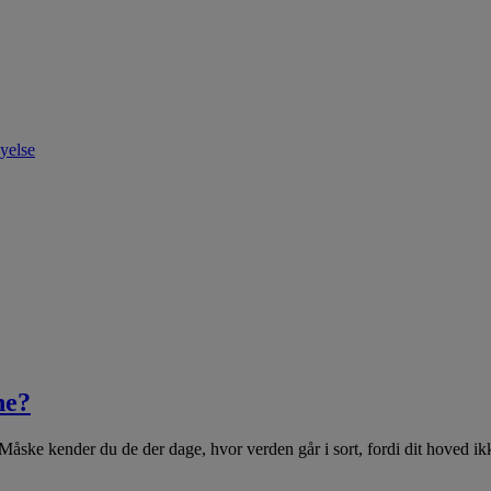
yelse
ne?
åske kender du de der dage, hvor verden går i sort, fordi dit hoved ik