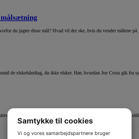
d målsætning
 hvorfor du jagter disse mål? Hvad vil der ske, hvis du vender målene p
 smid de elskehåndtag, du ikke elsker. Hør, hvordan Joe Cross gik fra s
sfyldte livsstil og har fået flere og flere til at søge efter en ny og st
Samtykke til cookies
Vi og vores samarbejdspartnere bruger