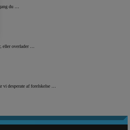
r gang du …
r, eller overlader …
 vi desperate af forelskelse …