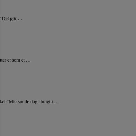
r? Det gør …
atter er som et …
rtikel “Min sunde dag” bragt i …