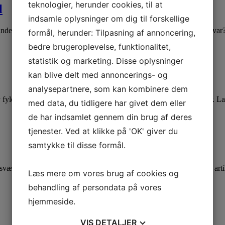
teknologier, herunder cookies, til at
l
indsamle oplysninger om dig til forskellige
ger inde med svarene. Men hvordan finder du frem til de bedst mulige sva
formål, herunder: Tilpasning af annoncering,
bedre brugeroplevelse, funktionalitet,
statistik og marketing. Disse oplysninger
kan blive delt med annoncerings- og
analysepartnere, som kan kombinere dem
liv fyldt med energi. 1. Få din daglige dosis H-vitaminer. H for humor. L
med data, du tidligere har givet dem eller
de har indsamlet gennem din brug af deres
tjenester. Ved at klikke på 'OK' giver du
samtykke til disse formål.
værger til frugt og grønt. Og til skriftet ”Et kursus i mirakler”. Læs a
Læs mere om vores brug af cookies og
behandling af persondata på vores
hjemmeside.
VIS
DETALJER