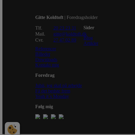
Gitte Koldtoft
| Foredragsholder
Sider
Tlf.
20 23 23 31
Mail.
gitte@koldtoft.dk
Blog
Cvr.
27 47 02 89
Artikler
Referencer
Billeder
Downloads
Kontakt mig
Foredrag
Jubii, jeg skal på arbejde
Få det bedste frem
Yeah it´s Monday
Følg mig