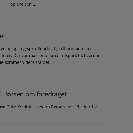
oplevelser, …
ær
ar veloplagt, og sprudlende af godt humør, men
ordnær. Der var masser af små indspark til, hvordan
de kommer videre fra det …
il Børsen om foredraget
ke Gitte Koldtoft. Læs fra Børsen her. Klik her for