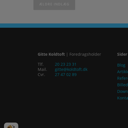
ÆLDRE INDLÆG
Gitte Koldtoft
| Foredragsholder
Sider
Tlf.
20 23 23 31
Blog
Mail.
gitte@koldtoft.dk
Artikl
Cvr.
27 47 02 89
Refer
Bille
Down
Konta