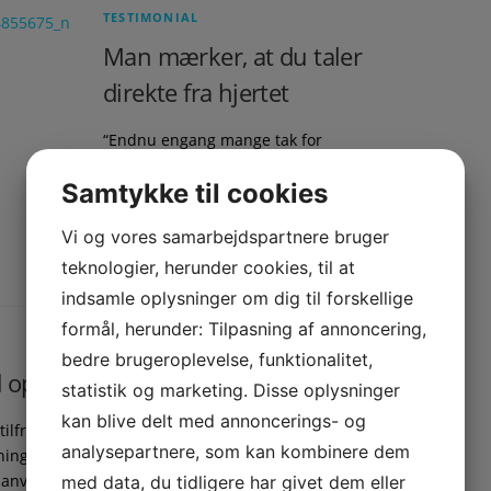
TESTIMONIAL
Man mærker, at du taler
direkte fra hjertet
“Endnu engang mange tak for
foredraget “Sådan håndterer du
Samtykke til cookies
forhindringer”. Du er om nogen en
foredragsholder der udstråler ønsket
Vi og vores samarbejdspartnere bruger
om at komme fra et kærligt og varmt
sted inde i …
teknologier, herunder cookies, til at
indsamle oplysninger om dig til forskellige
formål, herunder: Tilpasning af annoncering,
bedre brugeroplevelse, funktionalitet,
opfyldte vores forventninger
statistik og marketing. Disse oplysninger
kan blive delt med annoncerings- og
 tilfredse med foredraget. Det mere end opfyldte
analysepartnere, som kan kombinere dem
ninger, og vi ikke havde ventet at få så mange
 anvendeligte værktøjer til brug i dagligdagen.” …
med data, du tidligere har givet dem eller