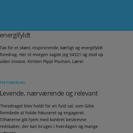
TESTIMONIAL
Skønt, inspirerende, kærligt og
energifyldt
Tak for et skønt, inspirerende, kærligt og energifyldt
foredrag. Her til morgen sagde jeg 54321 og stod op
uden snooze. Kirsten Pippi Poulsen, Lærer
TESTIMONIAL
Levende, nærværende og relevant
“Foredraget blev holdt for en fuld sal, som Gitte
formåede at holde fokuseret og engageret.
Tilhørerne gik hjem med konkret beskrevne
redskaber, der kan bruges i hverdagen og mange