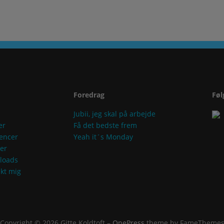
Foredrag
Føl
Jubii, jeg skal på arbejde
er
Få det bedste frem
encer
Yeah it´s Monday
der
loads
kt mig
Copyright © 2026 Gitte Koldtoft
–
OnePress
theme by FameTheme