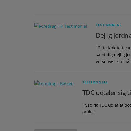
TESTIMONIAL
Dejlig jordn
“Gitte Koldtoft v
samtidig dejlig j
vi på hver sin må
TESTIMONIAL
TDC udtaler sig t
Hvad fik TDC ud af at boo
artikel.
Navigation til indlæg