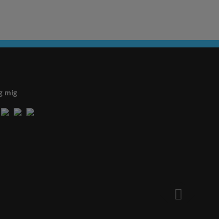
g mig
s