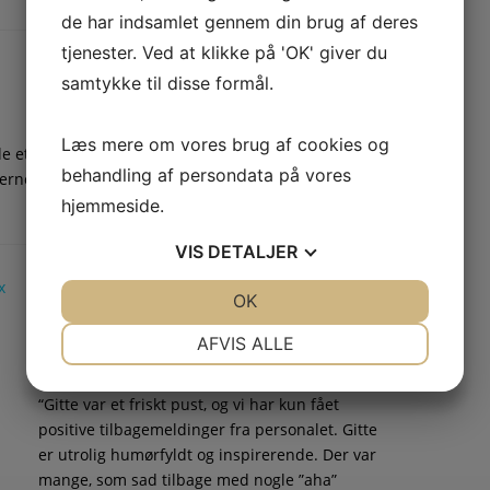
de har indsamlet gennem din brug af deres
tjenester. Ved at klikke på 'OK' giver du
samtykke til disse formål.
Læs mere om vores brug af cookies og
e et kærligt løft i forhold til at se på os selv. Og
behandling af persondata på vores
ne for at gøre en forskel. Gittes foredrag,
hjemmeside.
VIS
DETALJER
TESTIMONIAL
JA
NEJ
OK
JA
NEJ
Har kun fået positive
NØDVENDIGE
PRÆFERENCER
AFVIS ALLE
tilbagemeldinger
JA
NEJ
JA
NEJ
“Gitte var et friskt pust, og vi har kun fået
MARKETING
STATISTIK
positive tilbagemeldinger fra personalet. Gitte
er utrolig humørfyldt og inspirerende. Der var
mange, som sad tilbage med nogle ”aha”