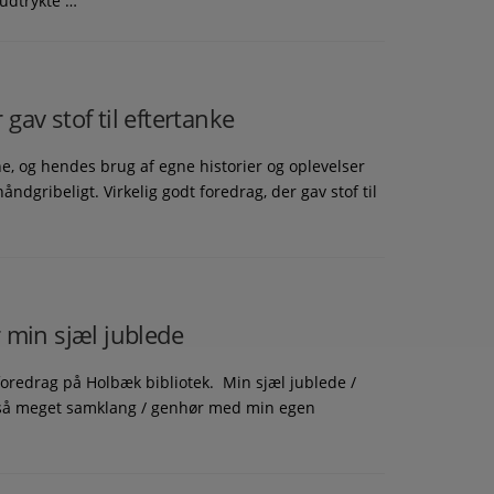
udtrykte …
 gav stof til eftertanke
grine, og hendes brug af egne historier og oplevelser
ndgribeligt. Virkelig godt foredrag, der gav stof til
 min sjæl jublede
 foredrag på Holbæk bibliotek. Min sjæl jublede /
r så meget samklang / genhør med min egen