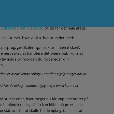
 Hvad nu?
åd til Præsentationsteknik
, og du får det hele gratis.
knikkurser, hvor vi bl.a. har arbejdet med:
pssprog, gestikulering, struktur i talen (fisken),
re nervøsitet, at håndtere det svære publikum, at
ertiv måde og hvordan du forbereder din
en.
edrivende oplæg – handler rigtig meget om at kunne sit
 på kurset efter, hvor meget du får implementeret på
 blibliotek til dig, så du kan klikke på præcis det
 står overfor at skulle holde oplæg, tale eller at