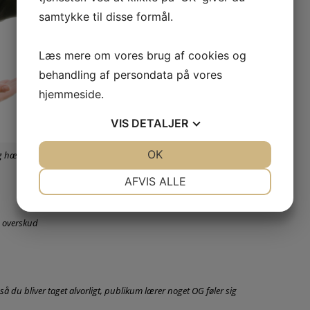
samtykke til disse formål.
Læs mere om vores brug af cookies og
behandling af persondata på vores
hjemmeside.
VIS
DETALJER
JA
NEJ
OK
JA
NEJ
 og hænder
NØDVENDIGE
PRÆFERENCER
AFVIS ALLE
JA
NEJ
JA
NEJ
e overskud
MARKETING
STATISTIK
 så du bliver taget alvorligt, publikum lærer noget OG føler sig