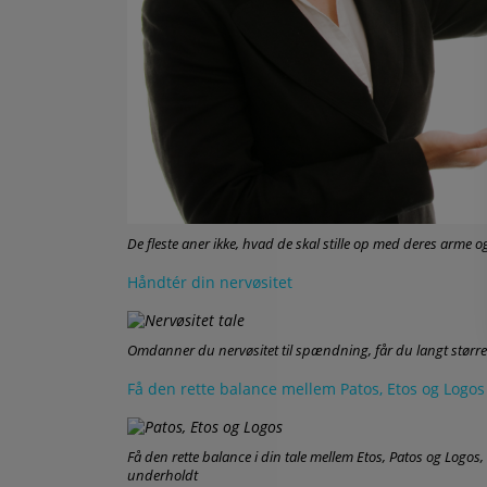
De fleste aner ikke, hvad de skal stille op med deres arme
Håndtér din nervøsitet
Omdanner du nervøsitet til spændning, får du langt størr
Få den rette balance mellem Patos, Etos og Logos
Få den rette balance i din tale mellem Etos, Patos og Logos,
underholdt