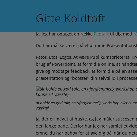
Skip to content
Gitte Koldtoft
Præsentationsteknik –
Ja, jeg har optaget en række
Peptalk
til dig med
r
Du har måske været på et af mine Præsentationste
Patos, Etos, Logos, At være Publikumsorieteret, Kro
brug af Powerpoint, at formidle online, at håndte
give og modtage feedback, at formidle på en ass
præsentation og “booster” din selvtillid i process
At holde en god tale, en uforglemmelig workshop eller et m
værktøj
Ja, der er meget at huske, og jeg måler succesen
den lange bane. Derfor har jeg her samlet et video
emne, du har behov for at øve dig på, når du netop